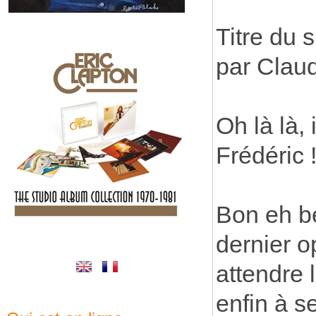
Titre du s
par Clau
Oh là là, 
Frédéric 
Bon eh b
dernier o
attendre 
enfin à s