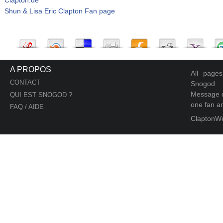
Shun & Lisa Eric Clapton Fan page
A PROPOS
All page
CONTACT
Snogod
Message d
QUI EST SNOGOD ?
one fan an
FAQ / AIDE
ClaptonW