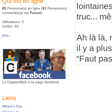
Qui est en ligne
lointaine
65
Personne(s) en ligne (
61
Personne(s)
connectée(s) sur
Forum
)
truc... m
Utilisateurs: 0
Invités: 65
Ah là là,
plus...
il y a plu
“Faut pas 
Le ClaptonWeb a sa page facebook
Liens
Where's Eric
Clapton.de