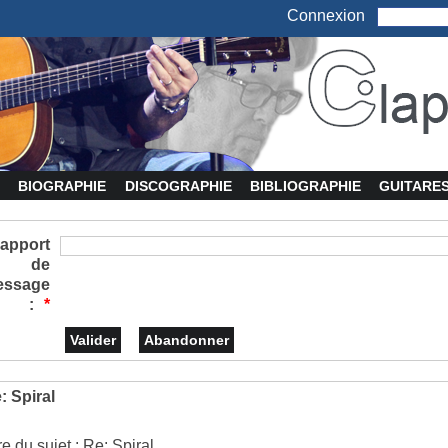
Connexion
BIOGRAPHIE
DISCOGRAPHIE
BIBLIOGRAPHIE
GUITARE
apport
de
essage
:
*
: Spiral
re du sujet : Re: Spiral