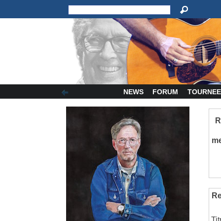
NEWS
FORUM
TOURNEE
R
m
Re
Tit