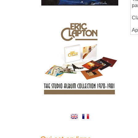
pa
Cl
Ap