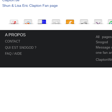
Shun & Lisa Eric Clapton Fan page
A PROPOS
All page
CONTACT
Snogod
Message d
QUI EST SNOGOD ?
one fan an
FAQ / AIDE
ClaptonW