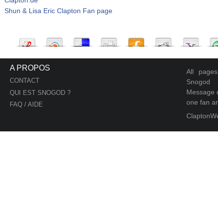
Shun & Lisa Eric Clapton Fan page
A PROPOS
All page
CONTACT
Snogod
Message d
QUI EST SNOGOD ?
one fan an
FAQ / AIDE
ClaptonW