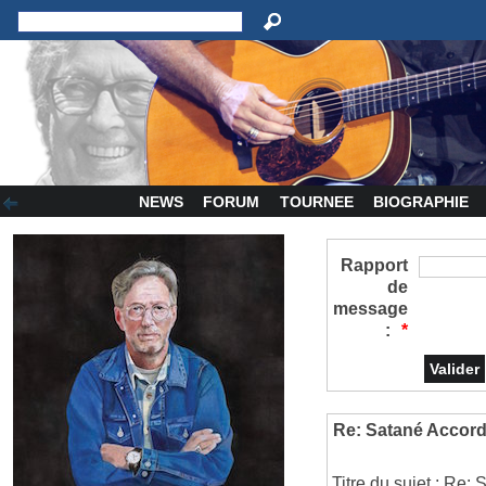
NEWS
FORUM
TOURNEE
BIOGRAPHIE
Rapport
de
message
:
*
Re: Satané Accor
Titre du sujet : Re