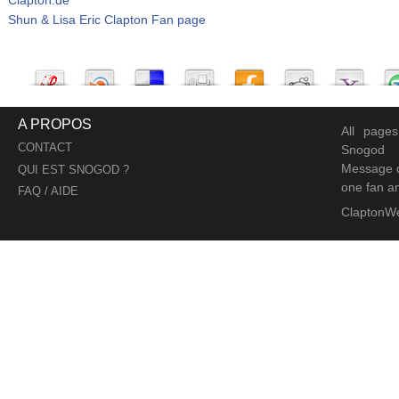
Shun & Lisa Eric Clapton Fan page
A PROPOS
All page
CONTACT
Snogod
Message d
QUI EST SNOGOD ?
one fan an
FAQ / AIDE
ClaptonW