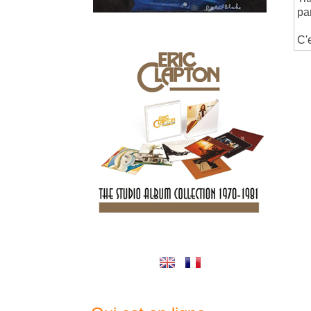
pa
C'