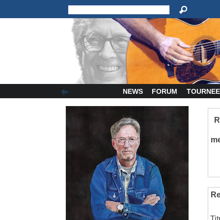
NEWS
FORUM
TOURNEE
R
m
Re
Ti