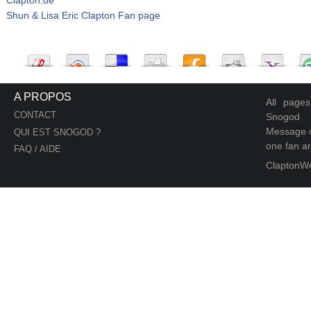
Shun & Lisa Eric Clapton Fan page
A PROPOS
All page
CONTACT
Snogod
Message d
QUI EST SNOGOD ?
one fan an
FAQ / AIDE
ClaptonW