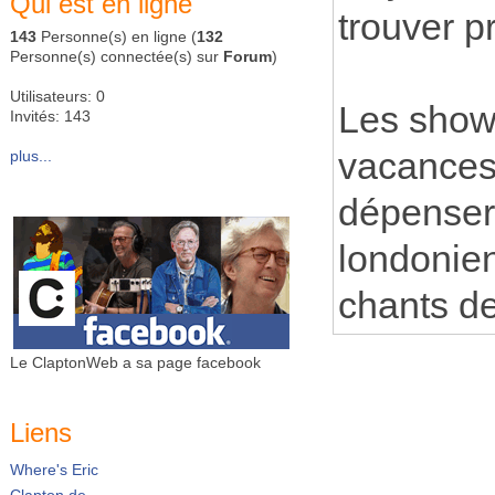
Qui est en ligne
trouver p
143
Personne(s) en ligne (
132
Personne(s) connectée(s) sur
Forum
)
Utilisateurs: 0
Les show
Invités: 143
vacances 
plus...
dépenser 
londonien
chants de
Le ClaptonWeb a sa page facebook
Liens
Where's Eric
Clapton.de