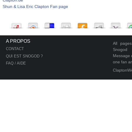
Shun & Lisa Eric Clapton Fan page
A PROPOS
All page
CONTACT
Snogod
Message d
QUI EST SNOGOD ?
one fan an
FAQ / AIDE
ClaptonW