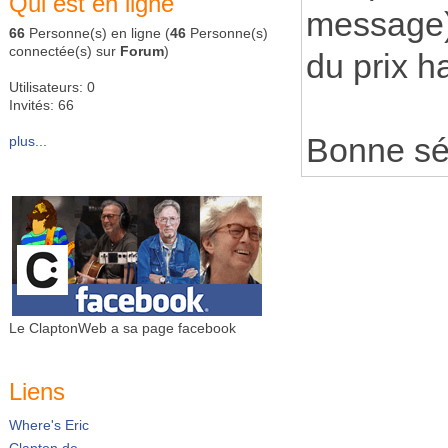
Qui est en ligne
message),
66
Personne(s) en ligne (
46
Personne(s)
connectée(s) sur
Forum
)
du prix h
Utilisateurs: 0
Invités: 66
Bonne sé
plus...
Le ClaptonWeb a sa page facebook
Liens
Where's Eric
Clapton.de