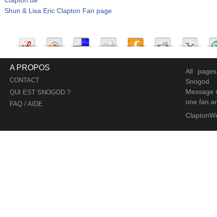
Shun & Lisa Eric Clapton Fan page
A PROPOS
All page
CONTACT
Snogod
Message d
QUI EST SNOGOD ?
one fan an
FAQ / AIDE
ClaptonW