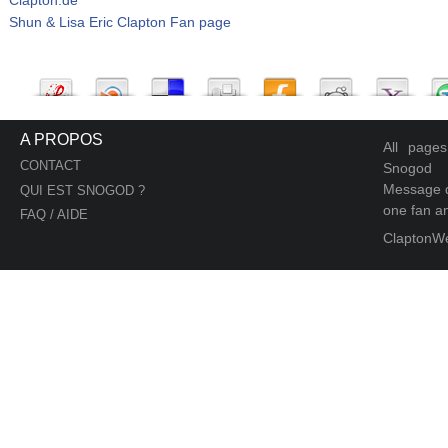
Shun & Lisa Eric Clapton Fan page
A PROPOS
All page
CONTACT
Snogod
Message d
QUI EST SNOGOD ?
one fan an
FAQ / AIDE
ClaptonW