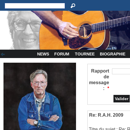
NEWS
FORUM
TOURNEE
BIOGRAPHIE
Rapport
de
message
:
*
Re: R.A.H. 2009
Titre du sujet : Re: