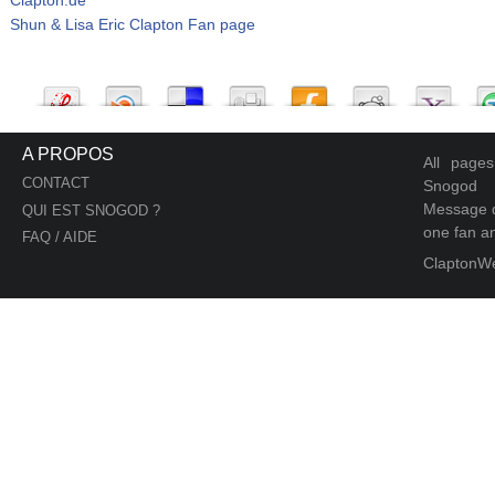
Shun & Lisa Eric Clapton Fan page
A PROPOS
All page
CONTACT
Snogod
Message d
QUI EST SNOGOD ?
one fan an
FAQ / AIDE
ClaptonW