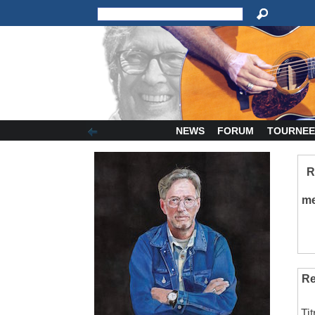
NEWS
FORUM
TOURNEE
R
m
Re
Ti