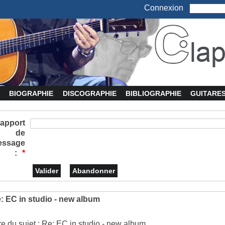
Connexion
BIOGRAPHIE
DISCOGRAPHIE
BIBLIOGRAPHIE
GUITARE
apport
de
essage
:
*
: EC in studio - new album
tre du sujet : Re: EC in studio - new album