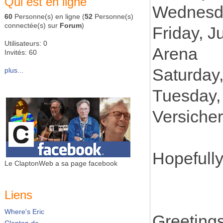
Qui est en ligne
Wednesda
60
Personne(s) en ligne (
52
Personne(s)
connectée(s) sur
Forum
)
Friday, 
Utilisateurs: 0
Arena
Invités: 60
Saturday
plus...
Tuesday,
Versiche
Hopefully
Le ClaptonWeb a sa page facebook
Liens
Where's Eric
Greeting
Clapton.de