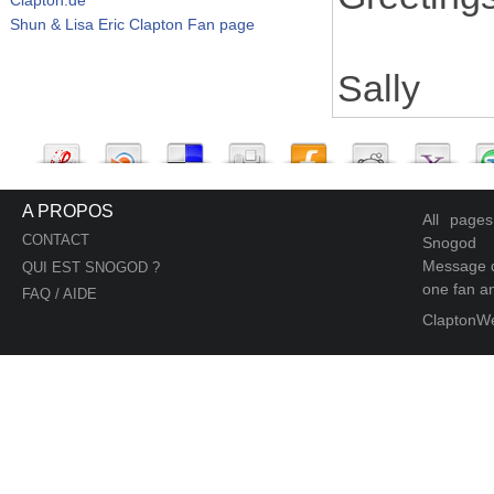
Shun & Lisa Eric Clapton Fan page
Sally
A PROPOS
All page
CONTACT
Snogod
Message d
QUI EST SNOGOD ?
one fan an
FAQ / AIDE
ClaptonW