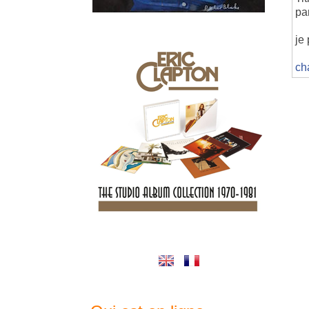
pa
je 
ch