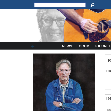
NEWS
FORUM
TOURNEE
R
m
Re
Ti