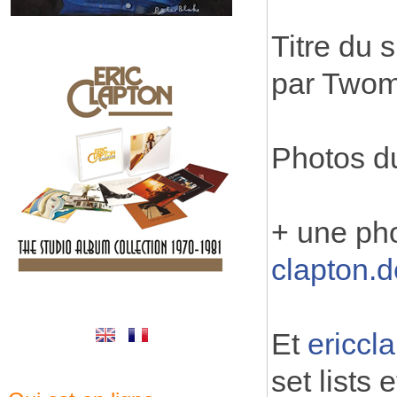
Titre du 
par Twom
Photos d
+ une ph
clapton.d
Et
ericcl
set lists 