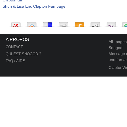
Shun & Lisa Eric Clapton Fan page
A PROPOS
All page
CONTACT
Snogod
Message d
QUI EST SNOGOD ?
one fan an
FAQ / AIDE
ClaptonW