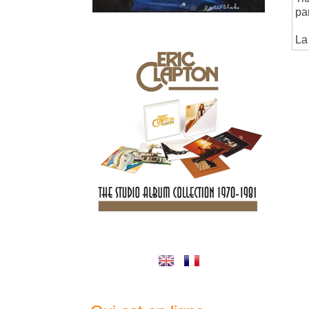
pa
La