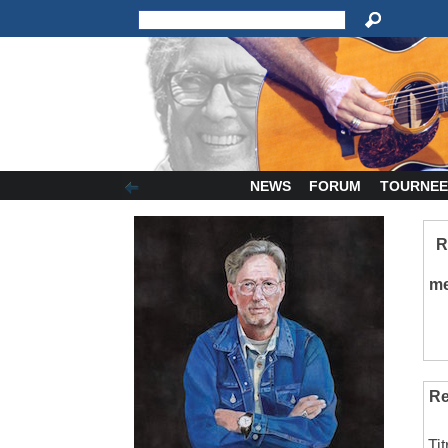
NEWS
FORUM
TOURNEE
R
m
Re
Ti