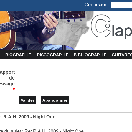
Connexion
BIOGRAPHIE
DISCOGRAPHIE
BIBLIOGRAPHIE
GUITARE
apport
de
essage
:
*
: R.A.H. 2009 - Night One
tre du sujet : Re: R.A.H. 2009 - Night One