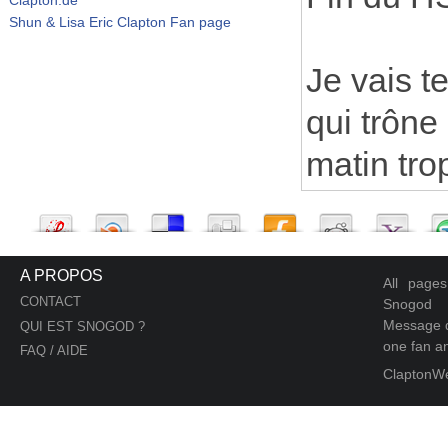
Shun & Lisa Eric Clapton Fan page
Je vais t
qui trône
matin tro
A PROPOS
All page
CONTACT
Snogod
Message d
QUI EST SNOGOD ?
one fan an
FAQ / AIDE
ClaptonW