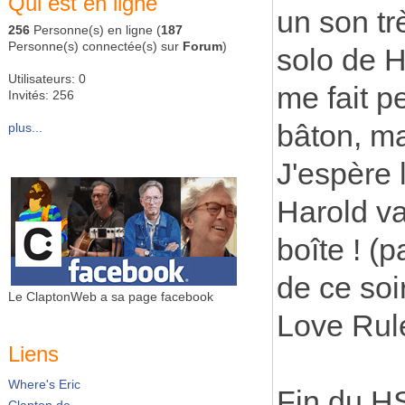
Qui est en ligne
un son tr
256
Personne(s) en ligne (
187
Personne(s) connectée(s) sur
Forum
)
solo de H
Utilisateurs: 0
me fait p
Invités: 256
bâton, ma
plus...
J'espère 
Harold va
boîte ! (
de ce soi
Le ClaptonWeb a sa page facebook
Love Rule
Liens
Where's Eric
Fin du HS
Clapton.de