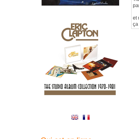
pa
et 
ça