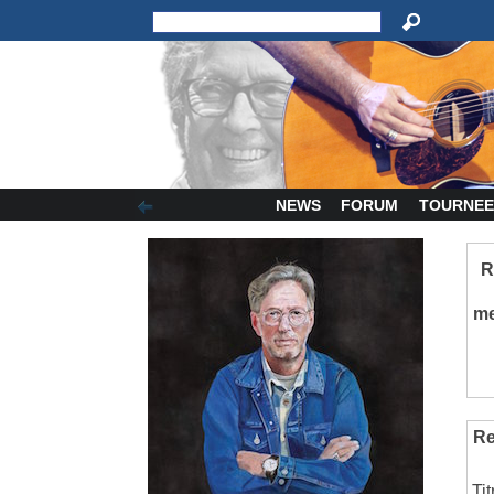
NEWS
FORUM
TOURNEE
R
m
Re
Ti