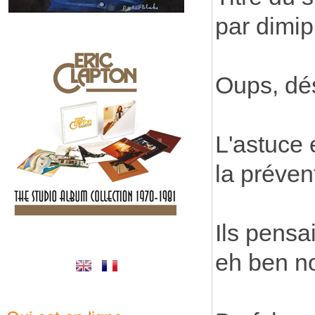
par dimip
Oups, dés
L'astuce 
la préven
Ils pensa
eh ben non