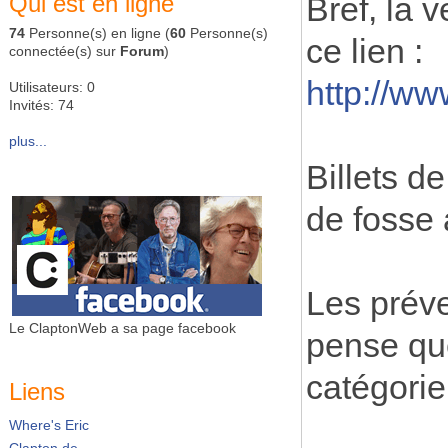
Qui est en ligne
Bref, la 
74
Personne(s) en ligne (
60
Personne(s)
ce lien :
connectée(s) sur
Forum
)
http://w
Utilisateurs: 0
Invités: 74
plus...
Billets d
de fosse 
Les préve
Le ClaptonWeb a sa page facebook
pense que
catégorie
Liens
Where's Eric
Clapton.de