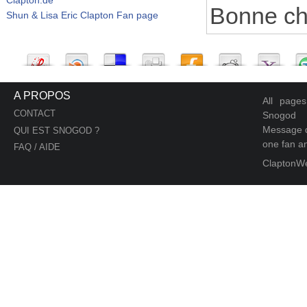
Bonne ch
Shun & Lisa Eric Clapton Fan page
A PROPOS
All page
CONTACT
Snogod
Message d
QUI EST SNOGOD ?
one fan an
FAQ / AIDE
ClaptonW