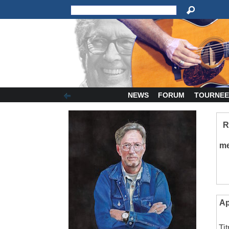
NEWS
FORUM
TOURNEE
R
m
Ap
Ti