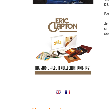
pa
Bo
Je
un
sé