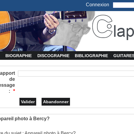
Connexion
BIOGRAPHIE
DISCOGRAPHIE
BIBLIOGRAPHIE
GUITARE
apport
de
essage
:
*
pareil photo à Bercy?
tre du sujet : Appareil photo à Bercy?