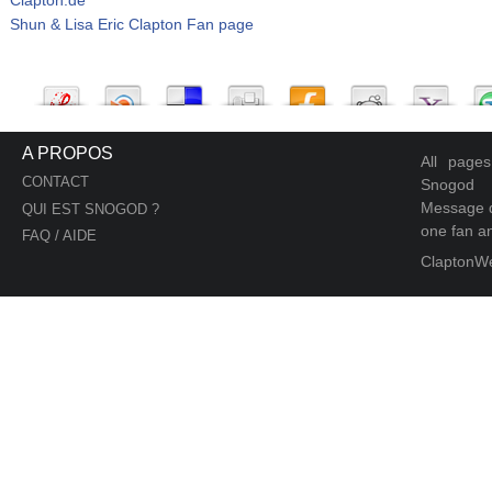
Shun & Lisa Eric Clapton Fan page
A PROPOS
All page
CONTACT
Snogod
Message d
QUI EST SNOGOD ?
one fan an
FAQ / AIDE
ClaptonW