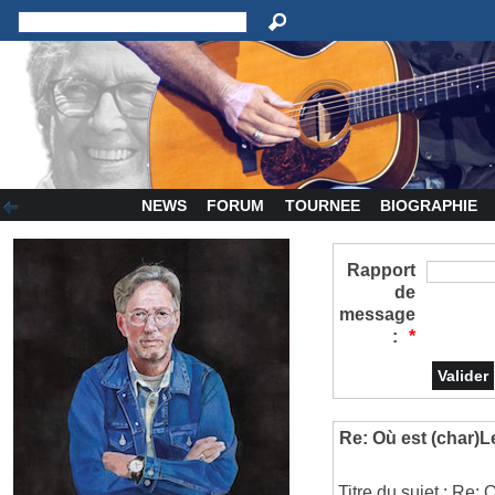
NEWS
FORUM
TOURNEE
BIOGRAPHIE
Rapport
de
message
:
*
Re: Où est (char)L
Titre du sujet : Re: 