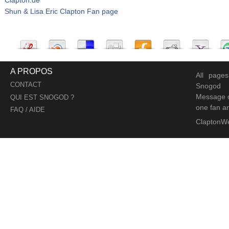
Shun & Lisa Eric Clapton Fan page
A PROPOS
All page
CONTACT
Snogod
Message d
QUI EST SNOGOD ?
one fan an
FAQ / AIDE
ClaptonW