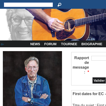
NEWS
FORUM
TOURNEE
BIOGRAPHIE
Rapport
de
message
:
*
First dates for EC 
Titre du sujet : Firs