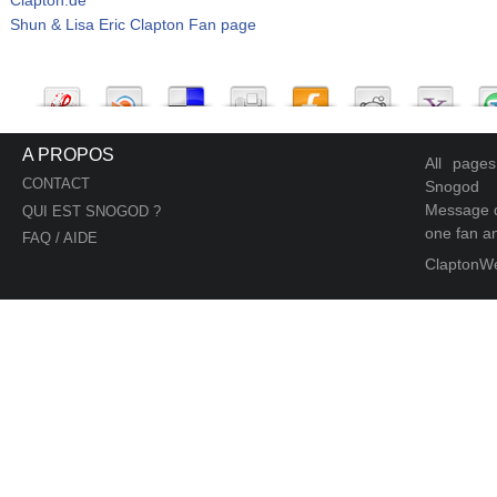
Shun & Lisa Eric Clapton Fan page
A PROPOS
All page
CONTACT
Snogod
Message d
QUI EST SNOGOD ?
one fan an
FAQ / AIDE
ClaptonW