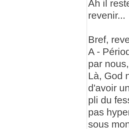
Ah il rest
revenir...
Bref, rev
A - Pério
par nous
Là, God n'
d'avoir u
pli du fe
pas hyper
sous mon