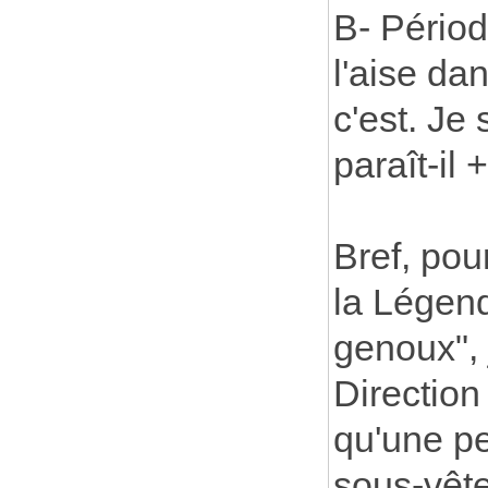
B- Périod
l'aise da
c'est. Je
paraît-il
Bref, pour
la Légend
genoux", 
Direction
qu'une pe
sous-vête