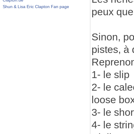
Shun & Lisa Eric Clapton Fan page
peux que 
Sinon, po
pistes, à
Reprenons
1- le slip
2- le cal
loose bo
3- le sho
4- le stri