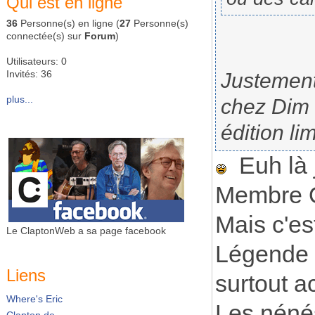
Qui est en ligne
36
Personne(s) en ligne (
27
Personne(s)
connectée(s) sur
Forum
)
Utilisateurs: 0
Invités: 36
Justement
plus...
chez Dim q
édition li
Euh là 
Membre Of
Mais c'es
Le ClaptonWeb a sa page facebook
Légende c
Liens
surtout 
Where's Eric
Les nénés
Clapton.de