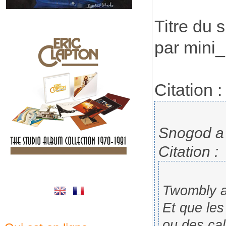
Titre du 
par mini
Citation :
Snogod a é
Citation :
Twombly a 
Et que les
ou des cal