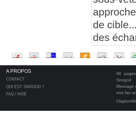
approche 
de cible..
des échan
A PROPOS
All page
CONTACT
Snogod
Message d
QUI EST SNOGOD ?
one fan an
FAQ / AIDE
ClaptonW