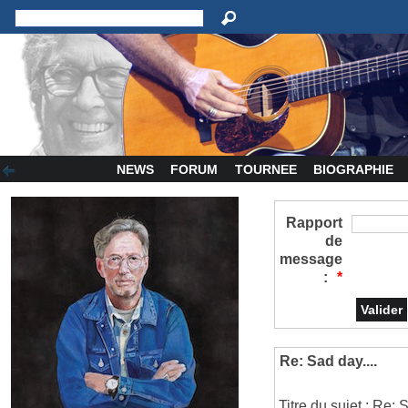
NEWS
FORUM
TOURNEE
BIOGRAPHIE
Rapport
de
message
:
*
Re: Sad day....
Titre du sujet : Re: S