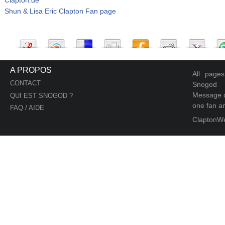
Shun & Lisa Eric Clapton Fan page
A PROPOS
All page
CONTACT
Snogod
Message d
QUI EST SNOGOD ?
one fan an
FAQ / AIDE
ClaptonW