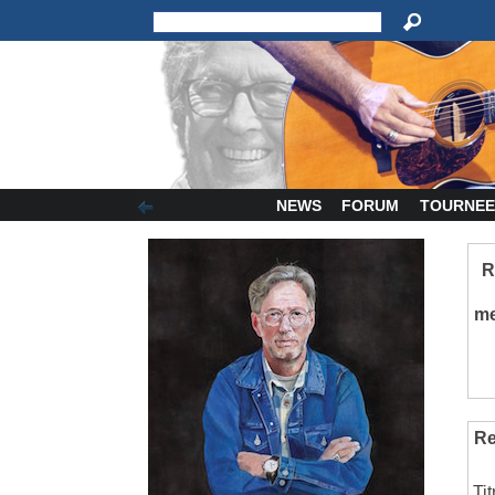
NEWS
FORUM
TOURNEE
R
m
Re
Ti