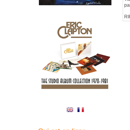
pa
RI