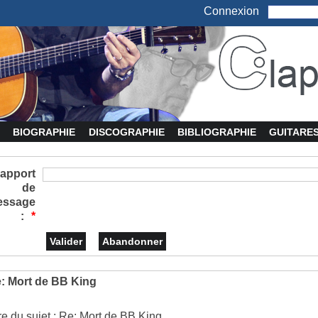
Connexion
BIOGRAPHIE
DISCOGRAPHIE
BIBLIOGRAPHIE
GUITARE
apport
de
essage
:
*
: Mort de BB King
tre du sujet : Re: Mort de BB King