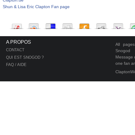
Shun & Lisa Eric Clapton Fan page
A PROPOS
All page
CONTACT
Snogod
Message d
QUI EST SNOGOD ?
one fan an
FAQ / AIDE
ClaptonW