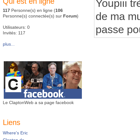
Qui est en ligne
Youpiii 
117
Personne(s) en ligne (
106
de ma mu
Personne(s) connectée(s) sur
Forum
)
passe pou
Utilisateurs: 0
Invités: 117
plus...
Le ClaptonWeb a sa page facebook
Liens
Where's Eric
Clapton.de