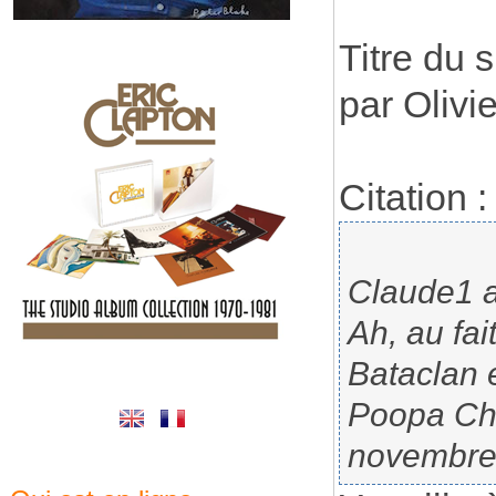
Titre du s
par Olivi
Citation :
Claude1 a 
Ah, au fait
Bataclan 
Poopa Chu
novembre.