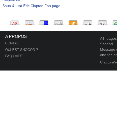
Shun & Lisa Eric Clapton Fan page
A PROPOS
All page
CONTACT
Snogod
Message d
QUI EST SNOGOD ?
one fan an
FAQ / AIDE
ClaptonW