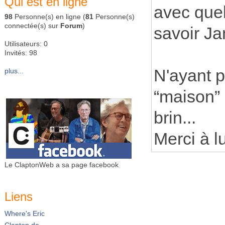
Qui est en ligne
avec quel
98
Personne(s) en ligne (
81
Personne(s)
connectée(s) sur
Forum
)
savoir Ja
Utilisateurs: 0
Invités: 98
N'ayant pu
plus...
“maison” 
brin...
Merci à lu
Le ClaptonWeb a sa page facebook
Liens
Where's Eric
Clapton.de