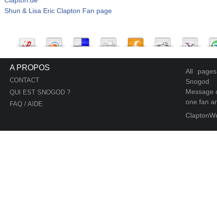
Shun & Lisa Eric Clapton Fan page
A PROPOS
All page
CONTACT
Snogod
Message d
QUI EST SNOGOD ?
one fan an
FAQ / AIDE
ClaptonW