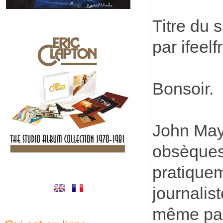
Titre du 
par ifeel
Bonsoir.
John Maye
obsèques 
pratiquem
journalis
même pas 