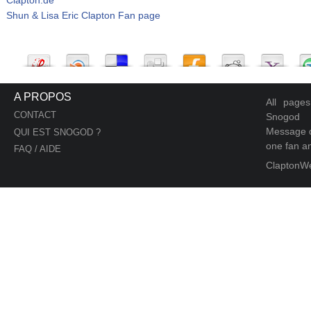
Shun & Lisa Eric Clapton Fan page
A PROPOS
All page
CONTACT
Snogod
Message d
QUI EST SNOGOD ?
one fan an
FAQ / AIDE
ClaptonW