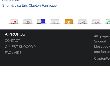
Shun & Lisa Eric Clapton Fan page
A PROPOS
All page
CONTACT
Snogod
Message d
QUI EST SNOGOD ?
one fan an
FAQ / AIDE
ClaptonW