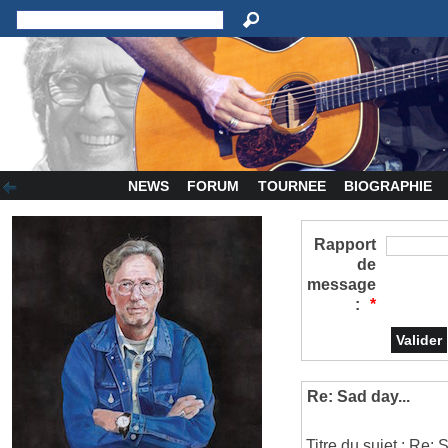
NEWS
FORUM
TOURNEE
BIOGRAPHIE
Rapport
de
message
:
*
Re: Sad day...
Titre du sujet : Re: 