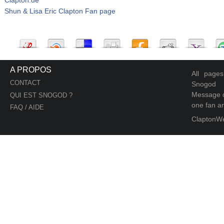
Shun & Lisa Eric Clapton Fan page
A PROPOS
All page
CONTACT
Snogod
Message d
QUI EST SNOGOD ?
one fan an
FAQ / AIDE
ClaptonW