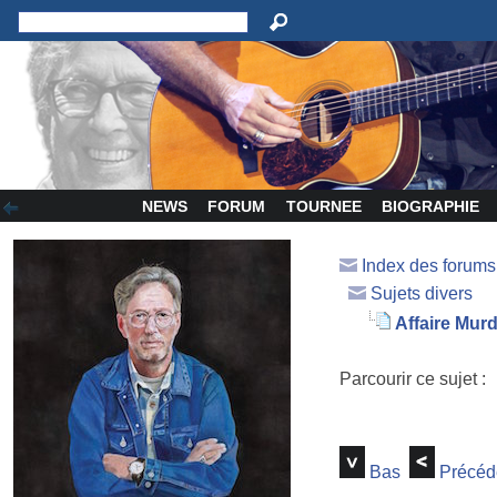
NEWS
FORUM
TOURNEE
BIOGRAPHIE
Index des forum
Sujets divers
Affaire Murd
Parcourir ce sujet :
Bas
Précéd