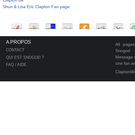
Shun & Lisa Eric Clapton Fan page
A PROPOS
All page
CONTACT
Snogod
Message d
QUI EST SNOGOD ?
one fan an
FAQ / AIDE
ClaptonW