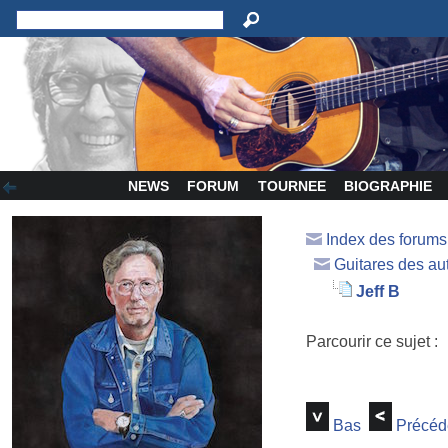
NEWS
FORUM
TOURNEE
BIOGRAPHIE
Index des forum
Guitares des au
Jeff B
Parcourir ce sujet :
Bas
Précéd