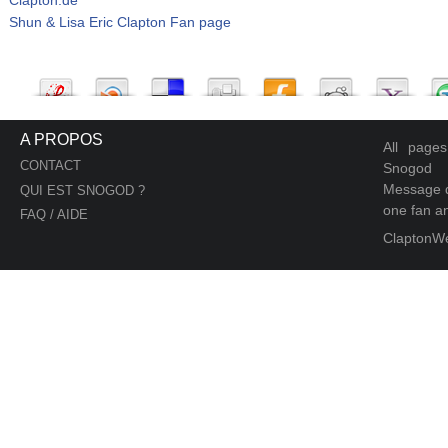
Shun & Lisa Eric Clapton Fan page
A PROPOS
All page
CONTACT
Snogod
Message d
QUI EST SNOGOD ?
one fan an
FAQ / AIDE
ClaptonW