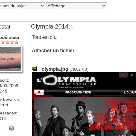
Olympia 2014...
estat
Tout est dit...
odérateur
Attacher un fichier
:
olympia.jpg
(79.82 KB)
scrit:
9/03/2006
5:48
e
Levallois
erret
essages:
014