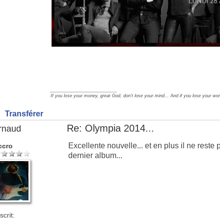
_________________
If you lose your money, great God, don't lose your mind... And if you lose your wom
Transférer
Re: Olympia 2014...
rnaud
Excellente nouvelle... et en plus il ne reste
ccro
dernier album...
scrit: