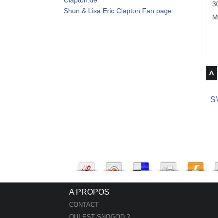
3
Shun & Lisa Eric Clapton Fan page
M
S'
A PROPOS
CONTACT
QUI EST SNOGOD ?