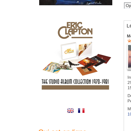
L
M
In
2
1
D
P
M
1