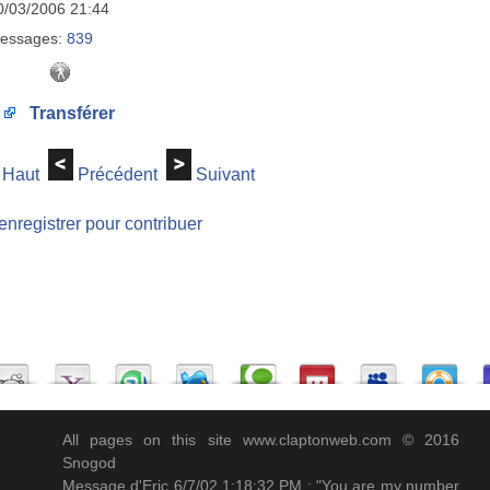
0/03/2006 21:44
essages:
839
Transférer
Haut
Précédent
Suivant
enregistrer pour contribuer
All pages on this site www.claptonweb.com © 2016
Snogod
Message d'Eric 6/7/02 1:18:32 PM : "You are my number