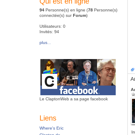
Qui est en ligne
94
Personne(s) en ligne (
78
Personne(s)
connectée(s) sur
Forum
)
Utilisateurs: 0
Invités: 94
plus...
A
A
Le ClaptonWeb a sa page facebook
Liens
Where's Eric
In
Clapton.de