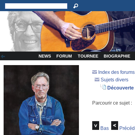
NEWS
FORUM
TOURNEE
BIOGRAPHIE
Index des forum
Sujets divers
Découverte 
Parcourir ce sujet :
Bas
Précéd