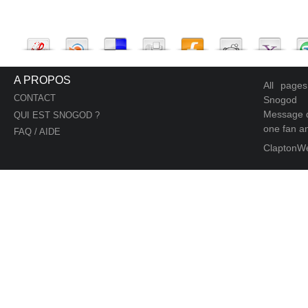
A PROPOS
All page
CONTACT
Snogod
Message d
QUI EST SNOGOD ?
one fan an
FAQ / AIDE
ClaptonW