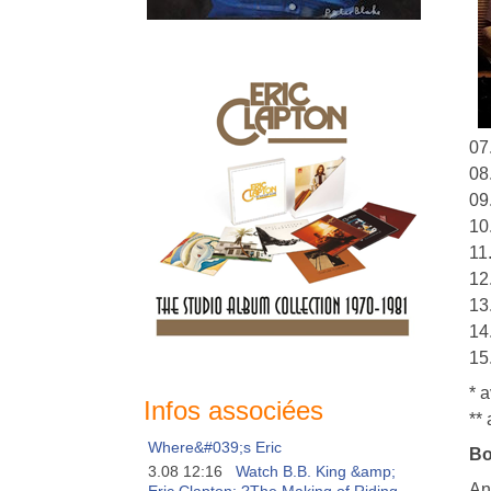
07
08
09
10
11
12
13
14
15
* 
Infos associées
**
Where&#039;s Eric
Bo
3.08 12:16
Watch B.B. King &amp;
An