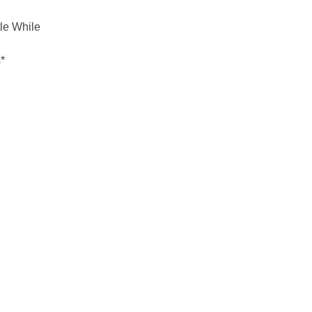
tle While
*