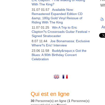
Eric Clapton: ?The Making of Riding
With The King?
Wh
31.07 01:57
Available Now:
Remastered Expanded Edition CD
&amp; 180g Gold Vinyl Reissue of
Riding With The King
Ar
11.07 01:25
Win A Trip to Eric
Clapton?s Crossroads Guitar Festival +
Signed Stratocaster
8.07 11:44
Joe Bonamassa: Exclusive
Where?s Eric! Interview
23.06 11:58
Buddy&rsquo;s Got the
Blues: A 90th Birthday Concert
Celebration
Qui est en ligne
30
Personne(s) en ligne (
1
Personne(s)