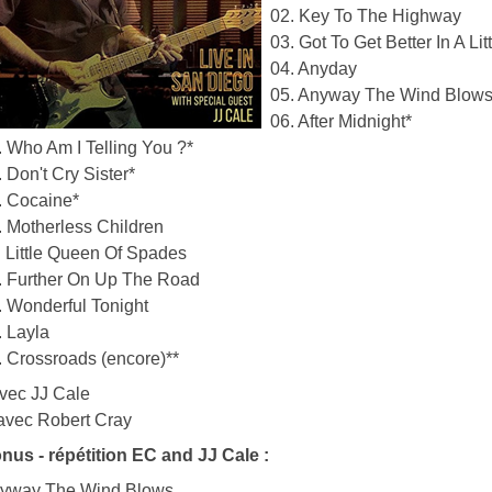
02. Key To The Highway
03. Got To Get Better In A Lit
04. Anyday
05. Anyway The Wind Blows
06. After Midnight*
. Who Am I Telling You ?*
. Don't Cry Sister*
. Cocaine*
. Motherless Children
. Little Queen Of Spades
. Further On Up The Road
. Wonderful Tonight
. Layla
. Crossroads (encore)**
avec JJ Cale
 avec Robert Cray
nus - répétition EC and JJ Cale :
yway The Wind Blows