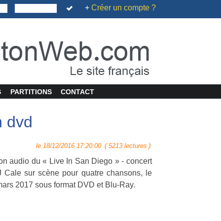
+
Créer un compte ?
S
PARTITIONS
CONTACT
n dvd
(
)
le 18/12/2016 17:20:00
5213 lectures
on audio du « Live In San Diego » - concert
 Cale sur scène pour quatre chansons, le
mars 2017 sous format DVD et Blu-Ray.