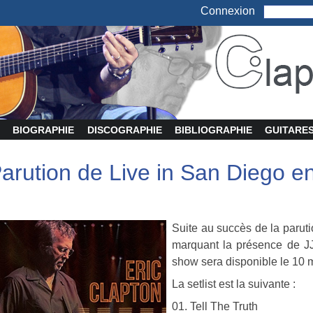
Connexion
BIOGRAPHIE
DISCOGRAPHIE
BIBLIOGRAPHIE
GUITARE
arution de Live in San Diego e
Suite au succès de la paruti
marquant la présence de JJ
show sera disponible le 10 
La setlist est la suivante :
01. Tell The Truth