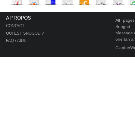
A PROPOS
All page
CONTACT
Snogod
Message d
QUI EST SNOGOD ?
one fan an
FAQ / AIDE
ClaptonW