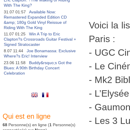
Eric Clapton: ?The Making of Riding
With The King?
31.07 01:57
Available Now:
Remastered Expanded Edition CD
&amp; 180g Gold Vinyl Reissue of
Voici la l
Riding With The King
11.07 01:25
Win A Trip to Eric
Paris :
Clapton?s Crossroads Guitar Festival +
Signed Stratocaster
- UGC Cin
8.07 11:44
Joe Bonamassa: Exclusive
Where?s Eric! Interview
23.06 11:58
Buddy&rsquo;s Got the
- Le Cin
Blues: A 90th Birthday Concert
Celebration
- Mk2 Bib
- L’Elysée
- Gaumon
Qui est en ligne
- Les 3 
68
Personne(s) en ligne (
1
Personne(s)