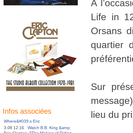
A l’occas
Life in 
Orsans d
quartier 
préférent
Sur prés
message),
Infos associées
lieu du pr
Where&#039;s Eric
3.08 12:16
Watch B.B. King &amp;