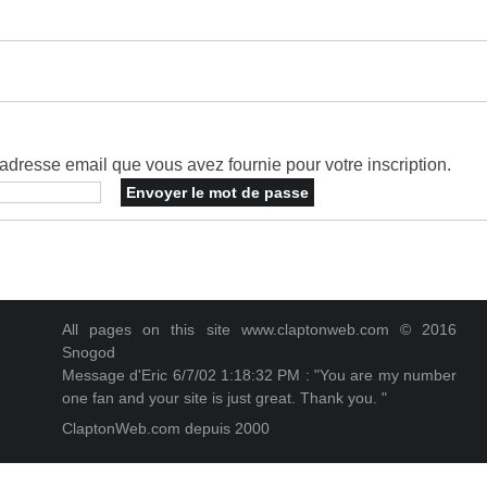
dresse email que vous avez fournie pour votre inscription.
All pages on this site www.claptonweb.com © 2016
Snogod
Message d'Eric 6/7/02 1:18:32 PM : "You are my number
one fan and your site is just great. Thank you. "
ClaptonWeb.com depuis 2000