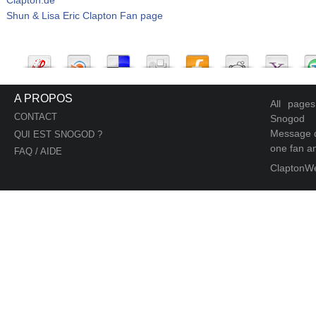
Shun & Lisa Eric Clapton Fan page
A PROPOS
All page
CONTACT
Snogod
Message d
QUI EST SNOGOD ?
one fan an
FAQ / AIDE
ClaptonW