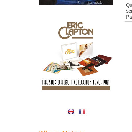
Qu
se
Par