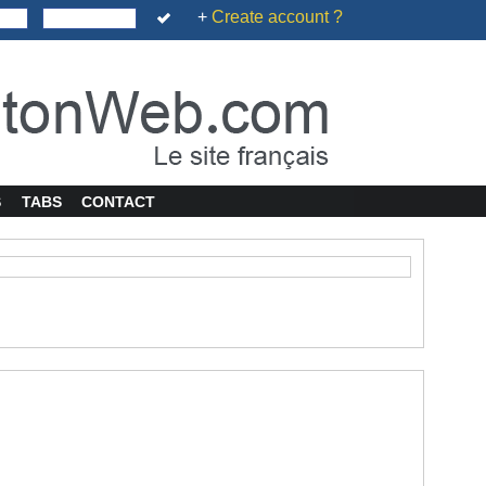
+
Create account ?
S
TABS
CONTACT