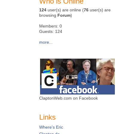
Who is Online
124
user(s) are online (
76
user(s) are
browsing
Forum
)
Members: 0
Guests: 124
more...
ClaptonWeb.com on Facebook
Links
Where's Eric
Clapton.de