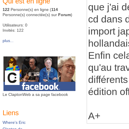
Qui est en ligne
que j'ai 
122
Personne(s) en ligne (
114
Personne(s) connectée(s) sur
Forum
)
cd dans d
Utilisateurs: 0
import ja
Invités: 122
hollandai
plus...
Enfin cel
qu'au tra
différent
édition of
Le ClaptonWeb a sa page facebook
Liens
A+
Where's Eric
Clapton.de