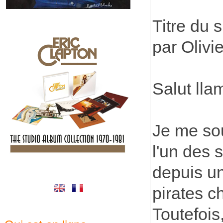
Titre du 
par Olivi
Salut lla
Je me sou
l'un des 
depuis un
pirates c
Toutefois,