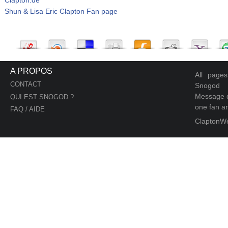
Shun & Lisa Eric Clapton Fan page
A PROPOS
All page
CONTACT
Snogod
Message d
QUI EST SNOGOD ?
one fan an
FAQ / AIDE
ClaptonW