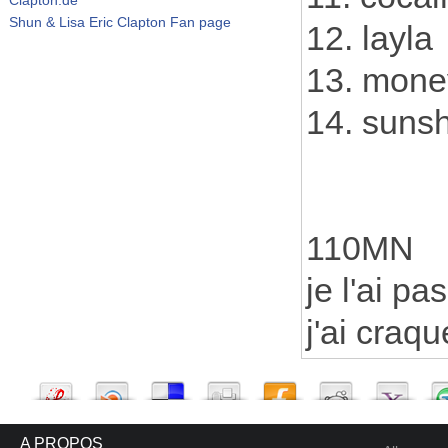
Shun & Lisa Eric Clapton Fan page
12. layla
13. mone
14. sunsh
110MN
je l'ai p
j'ai craqu
A PROPOS