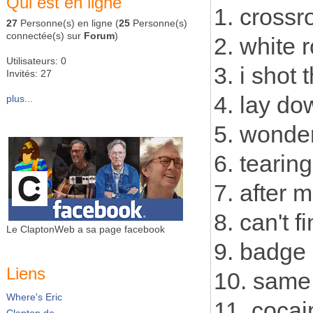
Qui est en ligne
1. crossr
27
Personne(s) en ligne (
25
Personne(s)
connectée(s) sur
Forum
)
2. white 
Utilisateurs: 0
3. i shot 
Invités: 27
4. lay do
plus...
5. wonder
6. tearin
7. after 
8. can't 
Le ClaptonWeb a sa page facebook
9. badge
Liens
10. same
Where's Eric
11. cocai
Clapton.de