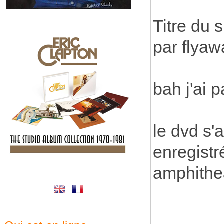
Titre du 
par flyaw
bah j'ai p
le dvd s'a
enregistr
amphithea