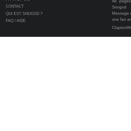
All page
CONTACT
Snogod
Message d
QUI EST SNOGOD ?
one fan an
FAQ / AIDE
ClaptonW