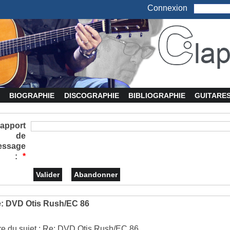
Connexion
BIOGRAPHIE
DISCOGRAPHIE
BIBLIOGRAPHIE
GUITARE
apport
de
essage
:
*
: DVD Otis Rush/EC 86
tre du sujet : Re: DVD Otis Rush/EC 86