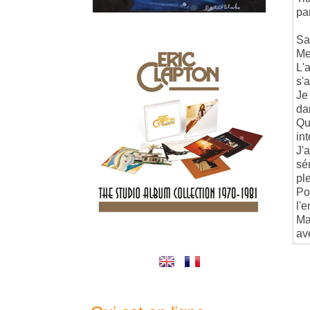
pa
Sa
Me
L'
s'
Je
da
Qu
in
J'
sé
pl
Po
l'
Ma
av