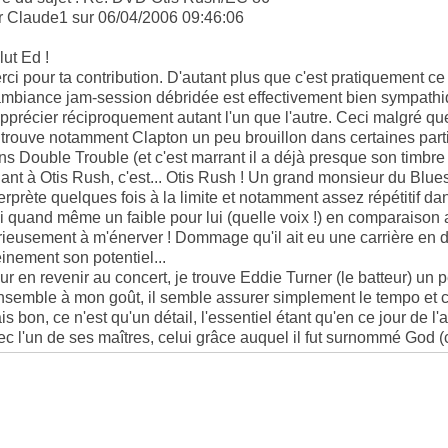
r Claude1 sur 06/04/2006 09:46:06
lut Ed !
rci pour ta contribution. D'autant plus que c'est pratiquement c
ambiance jam-session débridée est effectivement bien sympathiq
apprécier réciproquement autant l'un que l'autre. Ceci malgré qu
 trouve notamment Clapton un peu brouillon dans certaines parti
ns Double Trouble (et c'est marrant il a déjà presque son timbr
ant à Otis Rush, c'est... Otis Rush ! Un grand monsieur du Blue
terprète quelques fois à la limite et notamment assez répétitif da
ai quand même un faible pour lui (quelle voix !) en comparais
rieusement à m'énerver ! Dommage qu'il ait eu une carrière en de
einement son potentiel...
ur en revenir au concert, je trouve Eddie Turner (le batteur) un
ensemble à mon goût, il semble assurer simplement le tempo et 
is bon, ce n'est qu'un détail, l'essentiel étant qu'en ce jour de l
ec l'un de ses maîtres, celui grâce auquel il fut surnommé God (