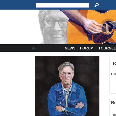
NEWS
FORUM
TOURNEE
R
m
Re
Ti