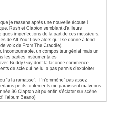
e que je ressens après une nouvelle écoute !
ue, Rush et Clapton semblant d'ailleurs
elques imperfections de la part de ces messieurs...
es de All Your Love alors qu'il se donne à fond
e de voix de From The Craddle).
s, incontournable, un compositeur génial mais un
ns les parties instrumentales.
on avec Buddy Guy dont la faconde commence
nts de scie qui ne lui a pas permis d'exploiter
 peu “à la ramasse”. Il “n'emmène” pas assez
certains petits roulements me paraissent malvenus.
'année 86 Clapton ait pu enfin s'éclater sur scène
cf. l'album Beano).