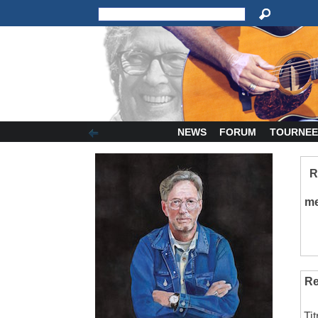
NEWS
FORUM
TOURNEE
R
m
Re
Ti