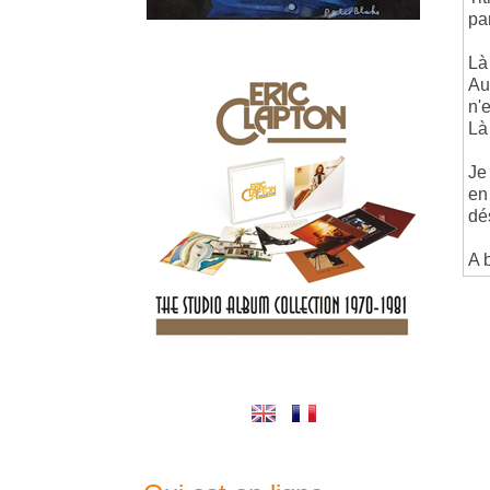
pa
Là 
Au
n'e
Là
Je
en
dé
A 