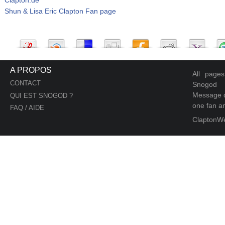
Shun & Lisa Eric Clapton Fan page
A PROPOS
All page
CONTACT
Snogod
Message d
QUI EST SNOGOD ?
one fan an
FAQ / AIDE
ClaptonW