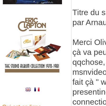
Titre du 
par Arna
Merci Oliv
çà va peu
qqchose, c
msnvideo 
fait çà " 
presentin
connectio