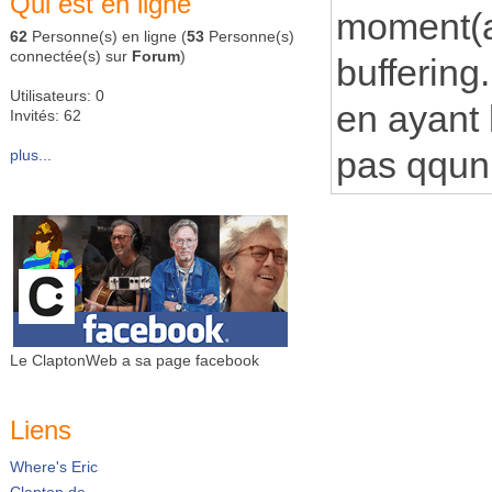
Qui est en ligne
moment(al
62
Personne(s) en ligne (
53
Personne(s)
connectée(s) sur
Forum
)
buffering
Utilisateurs: 0
en ayant 
Invités: 62
pas qqun 
plus...
Le ClaptonWeb a sa page facebook
Liens
Where's Eric
Clapton.de