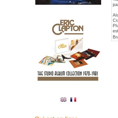
pa
Al
Cr
Pl
es
Br