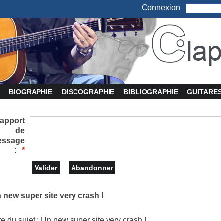
Connexion
BIOGRAPHIE
DISCOGRAPHIE
BIBLIOGRAPHIE
GUITARE
apport
de
essage
:
*
 new super site very crash !
tre du sujet : Un new super site very crash !