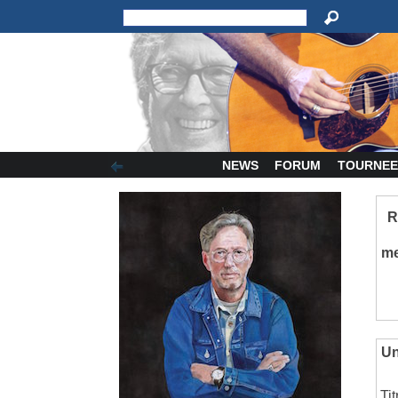
NEWS
FORUM
TOURNEE
R
m
Un
Ti