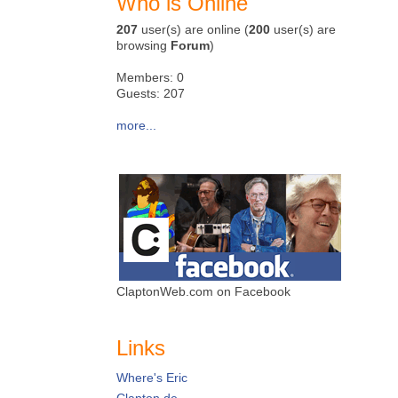
Who is Online
207
user(s) are online (
200
user(s) are
browsing
Forum
)
Members: 0
Guests: 207
more...
ClaptonWeb.com on Facebook
Links
Where's Eric
Clapton.de