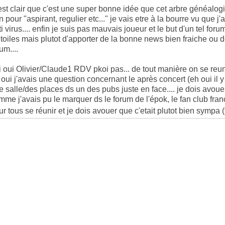
est clair que c'est une super bonne idée que cet arbre généalogi
n pour "aspirant, regulier etc..." je vais etre à la bourre vu qu
i virus.... enfin je suis pas mauvais joueur et le but d'un tel for
etoiles mais plutot d'apporter de la bonne news bien fraiche ou d
um....
i oui Olivier/Claude1 RDV pkoi pas... de tout manière on se reun
 oui j'avais une question concernant le après concert (eh oui il y 
e salle/des places ds un des pubs juste en face.... je dois avouer
mme j'avais pu le marquer ds le forum de l'épok, le fan club fran
ur tous se réunir et je dois avouer que c'etait plutot bien sympa