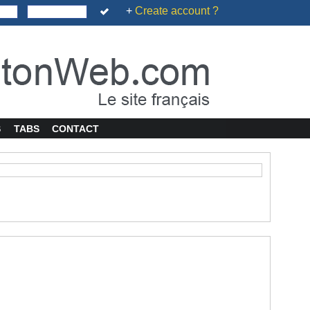
+
Create account ?
S
TABS
CONTACT