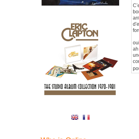
C'
bo
ant
d'
for
ou
ah
un
co
po