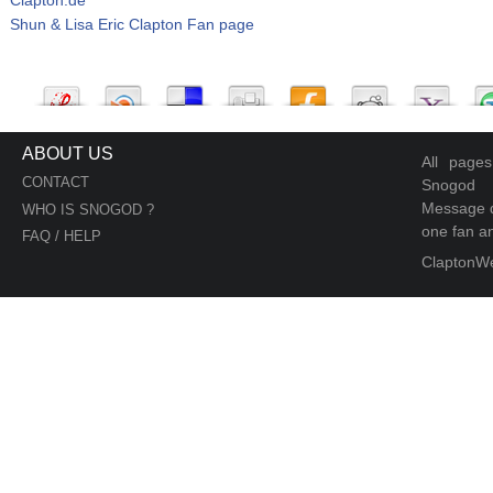
Shun & Lisa Eric Clapton Fan page
ABOUT US
All page
CONTACT
Snogod
Message d
WHO IS SNOGOD ?
one fan an
FAQ / HELP
ClaptonW