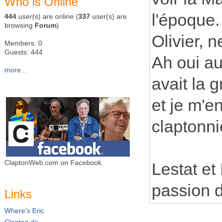
Who is Online
l'époque.
444
user(s) are online (
337
user(s) are
browsing
Forum
)
Olivier, 
Members: 0
Guests: 444
Ah oui au
more...
avait la 
et je m'e
claptonni
ClaptonWeb.com on Facebook
Lestat et
passion 
Links
Where's Eric
Clapton.de