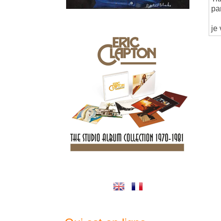
pa
je