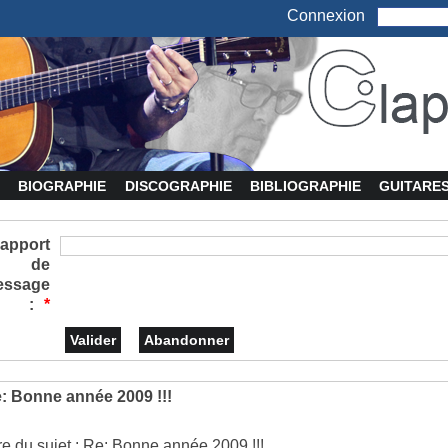
Connexion
BIOGRAPHIE
DISCOGRAPHIE
BIBLIOGRAPHIE
GUITARE
apport
de
essage
:
*
: Bonne année 2009 !!!
tre du sujet : Re: Bonne année 2009 !!!