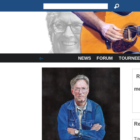
NEWS
FORUM
TOURNEE
R
m
Re
Ti